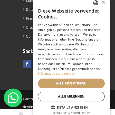
×
Kontakt
Datenschutz
Diese Webseite verwendet
ITALIAN
Cookies.
Firmeninfo
FRENCH
Wir verwenden Cookies, um Inhalte und
Credits
Anzeigen zu personalisieren und unseren
ENGLISH
Datenverkehr zu analysieren. Wir geben
Control Panel
GERMAN
Informationen über Ihre Nutzung unserer
Website auch an unsere Werbe- und
Analysepartner weiter, die diese
Social
möglicherweise mit anderen Informationen
kombinieren, die Sie ihnen bereitgestellt
haben oder die sie im Rahmen Ihrer
Nutzung ihrer Dienste gesammelt haben.
Informativa sulla privacy
ALLE AKZEPTIEREN
ALLE ABLEHNEN
Partita IVA: 01811650090 - Codice
destinatario W7YVJK9 - Codice CITR:
DETAILS ANZEIGEN
POWERED BY COOKIESCRIPT
009029-RT-0002